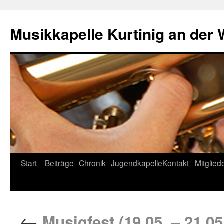
Musikkapelle Kurtinig an der
Start
Beiträge
Chronik
Jugendkapelle
Kontakt
Mitglied
←
Musigfest (19.05. – 21.05