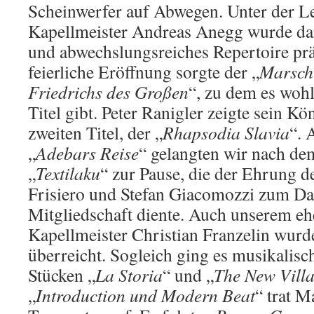
Scheinwerfer auf Abwegen. Unter der L
Kapellmeister Andreas Anegg wurde da
und abwechslungsreiches Repertoire präs
feierliche Eröffnung sorgte der „
Marsch 
Friedrichs des Großen
“, zu dem es woh
Titel gibt. Peter Ranigler zeigte sein Kö
zweiten Titel, der „
Rhapsodia Slavia
“. 
„
Adebars Reise
“ gelangten wir nach d
„
Textilaku
“ zur Pause, die der Ehrung 
Frisiero und Stefan Giacomozzi zum Da
Mitgliedschaft diente. Auch unserem e
Kapellmeister Christian Franzelin wur
überreicht. Sogleich ging es musikalisc
Stücken „
La Storia
“ und „
The New Vill
„
Introduction und Modern Beat
“ trat M