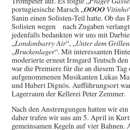
Trompeter auf. Es folgte „
Prager Gasse
O
O
O
O
portugiesische Marsch „
Vitinho
Sanin einen Solisten-Teil hatte. Ob da
Solisten wegen nach Zugaben verlangte 
jedenfalls bedankten wir uns mit Darbi
„
Londonbarry Air
“, „
Unter dem Grille
„
Bruckenlager
“. Mit interessanten Hin
moderierte erneut Irmgard Teutsch den
war die Premiere für die an diesem Tag o
aufgenommenen Musikanten Lukas Maffe
und Hubert Dignös. Aufführungsort war 
Lagerraum der Kellerei Peter Zemmer.
Nach den Anstrengungen hatten wir ein 
daher trafen wir uns am 5. April in Kur
gemeinsamen Kegeln auf vier Bahnen. A