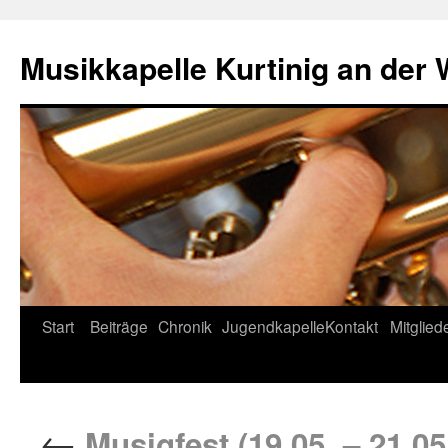
Musikkapelle Kurtinig an der
Start
Beiträge
Chronik
Jugendkapelle
Kontakt
Mitglied
←
Musigfest (19.05. – 21.05