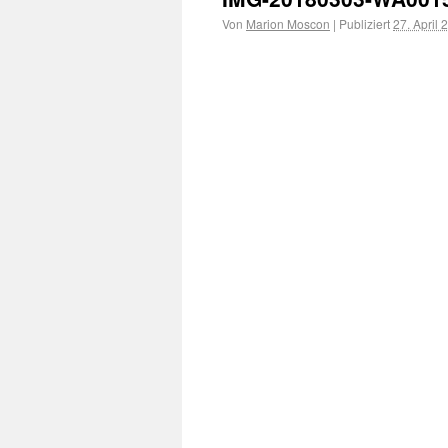
Von
Marion Moscon
|
Publiziert
27. April 