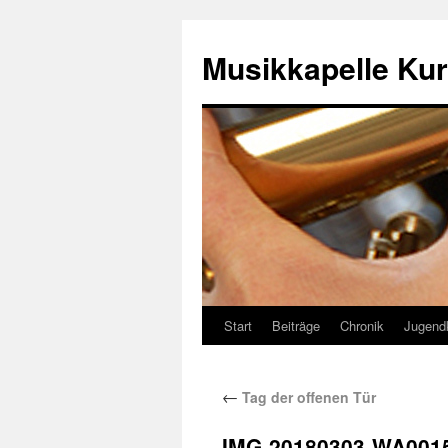
Musikkapelle Kur
Start
Beiträge
Chronik
Jugend
←
Tag der offenen Tür
IMG-20180303-WA001