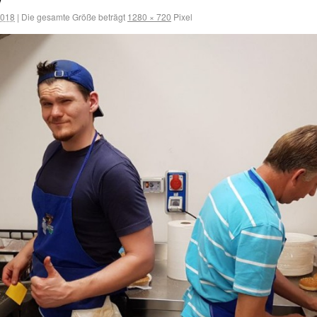
2018
|
Die gesamte Größe beträgt
1280 × 720
Pixel