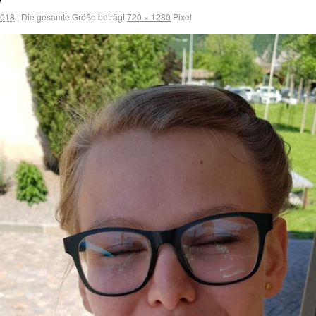
2018
|
Die gesamte Größe beträgt
720 × 1280
Pixel