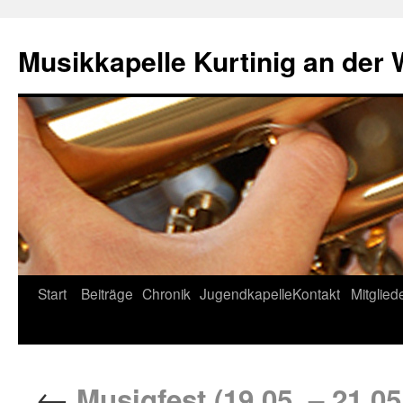
Musikkapelle Kurtinig an der
Start
Beiträge
Chronik
Jugendkapelle
Kontakt
Mitglied
←
Musigfest (19.05. – 21.05