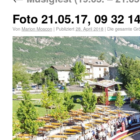
Foto 21.05.17, 09 32 1
Von
Marion Moscon
|
Publiziert
28. April 2018
|
Die gesamte Gr