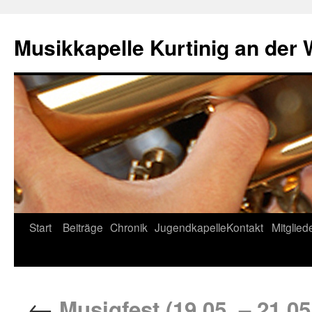
Musikkapelle Kurtinig an der
Start
Beiträge
Chronik
Jugendkapelle
Kontakt
Mitglied
←
Musigfest (19.05. – 21.05