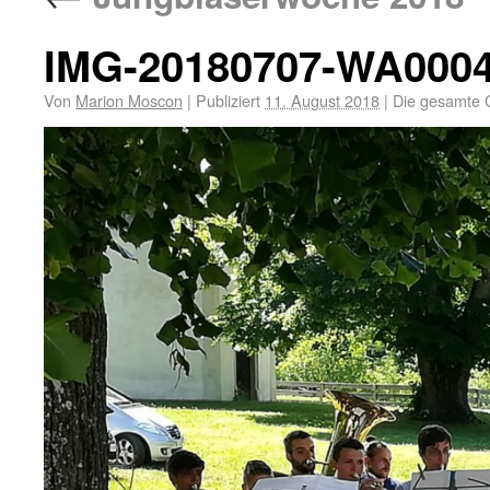
IMG-20180707-WA000
Von
Marion Moscon
|
Publiziert
11. August 2018
|
Die gesamte 