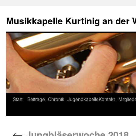
Musikkapelle Kurtinig an der
Start
Beiträge
Chronik
Jugendkapelle
Kontakt
Mitglied
←
Jungbläserwoche 2018