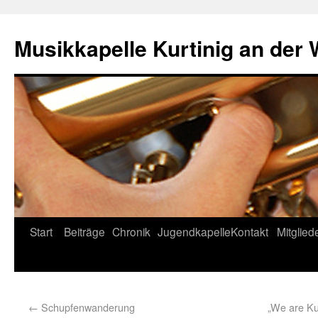
Musikkapelle Kurtinig an der
Start
Beiträge
Chronik
Jugendkapelle
Kontakt
Mitglied
←
Schupfenwanderung
„We are Ku