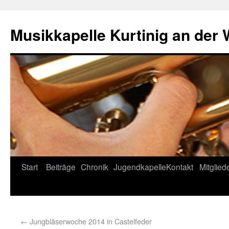
Musikkapelle Kurtinig an der
Start
Beiträge
Chronik
Jugendkapelle
Kontakt
Mitglied
←
Jungbläserwoche 2014 in Castelfeder