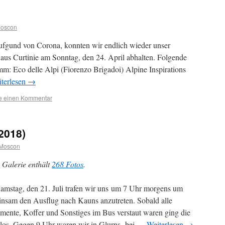
2
Moscon
ufgund von Corona, konnten wir endlich wieder unser
Haus Curtinie am Sonntag, den 24. April abhalten. Folgende
: Eco delle Alpi (Fiorenzo Brigadoi) Alpine Inspirations
terlesen
→
se einen Kommentar
2018)
 Moscon
 Galerie enthält
268 Fotos
.
mstag, den 21. Juli trafen wir uns um 7 Uhr morgens um
nsam den Ausflug nach Kauns anzutreten. Sobald alle
umente, Koffer und Sonstiges im Bus verstaut waren ging die
 los. Gegen 9 Uhr waren wir in Glurns bei …
Weiterlesen
→