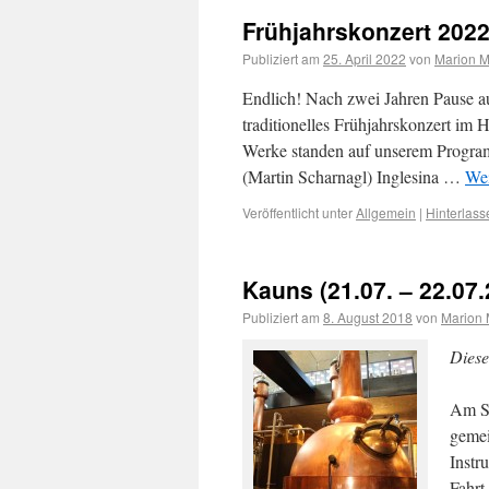
Frühjahrskonzert 202
Publiziert am
25. April 2022
von
Marion 
Endlich! Nach zwei Jahren Pause a
traditionelles Frühjahrskonzert im 
Werke standen auf unserem Programm
(Martin Scharnagl) Inglesina …
Wei
Veröffentlicht unter
Allgemein
|
Hinterlas
Kauns (21.07. – 22.07.
Publiziert am
8. August 2018
von
Marion
Diese
Am Sa
gemei
Instr
Fahrt