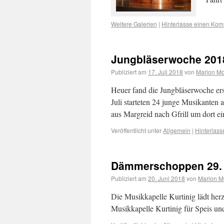
Weitere Galerien
|
Hinterlasse einen Ko
Jungbläserwoche 201
Publiziert am
17. Juli 2018
von
Marion M
Heuer fand die Jungbläserwoche erst
Juli starteten 24 junge Musikanten
aus Margreid nach Gfrill um dort 
Veröffentlicht unter
Allgemein
|
Hinterlas
Dämmerschoppen 29. 
Publiziert am
20. Juni 2018
von
Marion M
Die Musikkapelle Kurtinig lädt he
Musikkapelle Kurtinig für Speis un